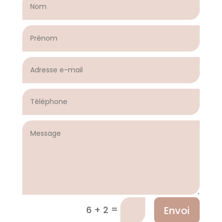
=
Envoi
6 + 2