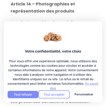
Article 14 – Photographies et
représentation des produits
Les photographies de produits,
accompagnant leur description, ne
sont pas contractuelles et n’engagent
pas l’éditeur.
Votre confidentialité, votre choix
Concepteur multimédia et
graphisme : Mephivio.fr
Pour vous offrir une expérience optimale, nous utilisons des
technologies comme les cookies pour stocker et accéder à
Template: DIVI (Elegantthemes.com)
certaines informations de votre appareil. Votre consentement
Moteurs: WordPress (Open Source)
nous aide à analyser votre navigation et à utiliser des
Crédits photo: Fotolia – Freepix
identifiants uniques sur ce site. Le refus ou le retrait du
consentement peut limiter certaines fonctionnalités.
En savoir
plus
Article 15 – Loi applicable
Tout refuser
Tout accepter
Personnaliser
Les présentes conditions d’utilisation